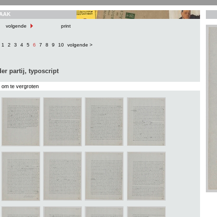
AAK
volgende
print
1
2
3
4
5
6
7
8
9
10
volgende >
er partij, typoscript
s om te vergroten