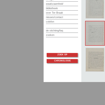
waakzaamheid
bibliotheek
over Ter Braak
nieuws/contact
colofon
de stichting/faq
zoeken
ZOEK OP
CHRONOLOGIE