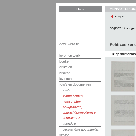
MENNO TER BR
Home
vorige
pagina's:
< vorige
deze website
Politicus zond
Klik op thumbnail
leven en werk
boeken
artikelen
brieven
lezingen
foto's en documenten
foto's
Manuscripten,
typoscripten,
drukproeven,
opdrachtexemplaren en
contracten
agenda's
persoonlijke documenten
filmliga