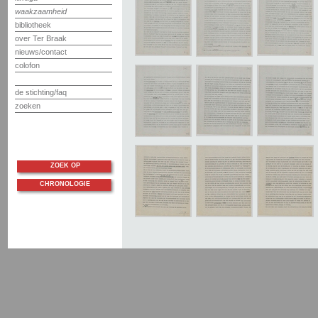
waakzaamheid
bibliotheek
over Ter Braak
nieuws/contact
colofon
de stichting/faq
zoeken
ZOEK OP
CHRONOLOGIE