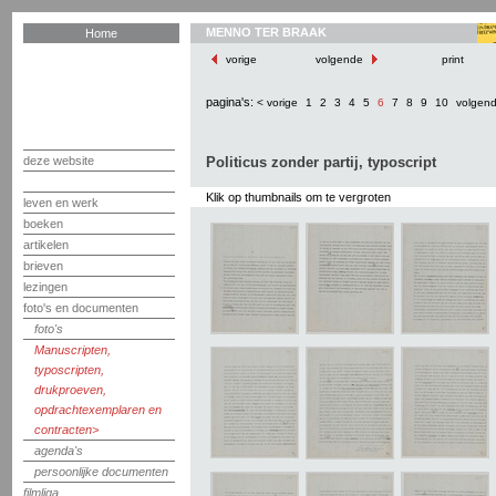
MENNO TER BRAAK
Home
vorige
volgende
print
pagina's:
< vorige
1
2
3
4
5
6
7
8
9
10
volgen
deze website
Politicus zonder partij, typoscript
Klik op thumbnails om te vergroten
leven en werk
boeken
artikelen
brieven
lezingen
foto's en documenten
foto's
Manuscripten,
typoscripten,
drukproeven,
opdrachtexemplaren en
contracten
agenda's
persoonlijke documenten
filmliga