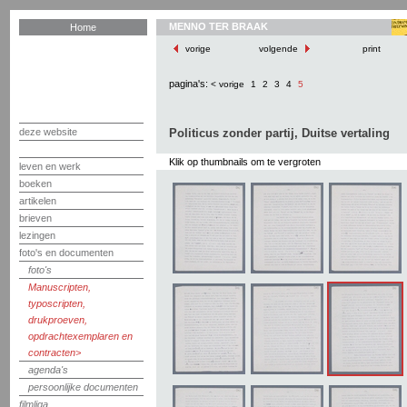
MENNO TER BRAAK
Home
vorige
volgende
print
pagina's:
< vorige
1
2
3
4
5
deze website
Politicus zonder partij, Duitse vertaling
Klik op thumbnails om te vergroten
leven en werk
boeken
artikelen
brieven
lezingen
foto's en documenten
foto's
Manuscripten,
typoscripten,
drukproeven,
opdrachtexemplaren en
contracten
agenda's
persoonlijke documenten
filmliga