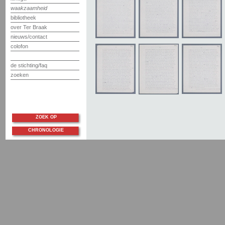
waakzaamheid
bibliotheek
over Ter Braak
nieuws/contact
colofon
de stichting/faq
zoeken
ZOEK OP
CHRONOLOGIE