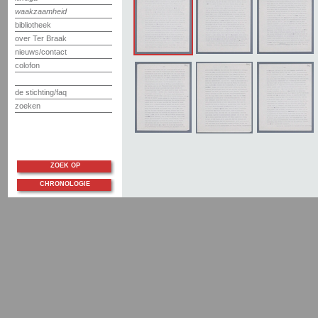
waakzaamheid
bibliotheek
over Ter Braak
nieuws/contact
colofon
de stichting/faq
zoeken
ZOEK OP
CHRONOLOGIE