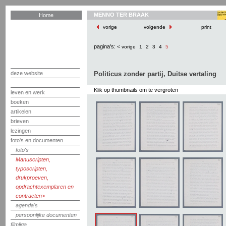
MENNO TER BRAAK
Home
vorige
volgende
print
pagina's:
< vorige
1
2
3
4
5
deze website
Politicus zonder partij, Duitse vertaling
Klik op thumbnails om te vergroten
leven en werk
boeken
artikelen
brieven
lezingen
foto's en documenten
foto's
Manuscripten,
typoscripten,
drukproeven,
opdrachtexemplaren en
contracten
agenda's
persoonlijke documenten
filmliga