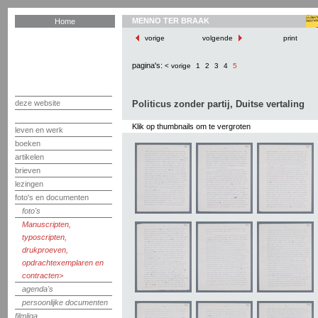
MENNO TER BRAAK
Home
vorige
volgende
print
pagina's:
< vorige
1
2
3
4
5
deze website
Politicus zonder partij, Duitse vertaling
Klik op thumbnails om te vergroten
leven en werk
boeken
artikelen
brieven
lezingen
foto's en documenten
foto's
Manuscripten,
typoscripten,
drukproeven,
opdrachtexemplaren en
contracten
agenda's
persoonlijke documenten
filmliga