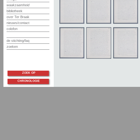
waakzaamheid
bibliotheek
over Ter Braak
nieuws/contact
colofon
de stichting/faq
zoeken
ZOEK OP
CHRONOLOGIE