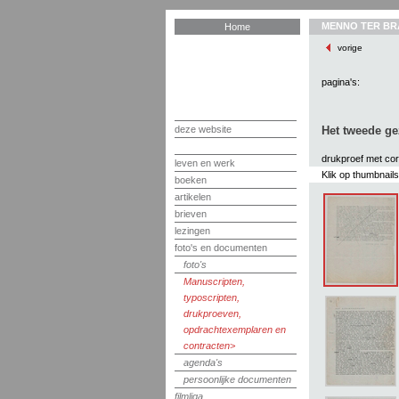
MENNO TER BR
Home
vorige
pagina's:
deze website
Het tweede ge
drukproef met cor
leven en werk
Klik op thumbnail
boeken
artikelen
brieven
lezingen
foto's en documenten
foto's
Manuscripten,
typoscripten,
drukproeven,
opdrachtexemplaren en
contracten
agenda's
persoonlijke documenten
filmliga