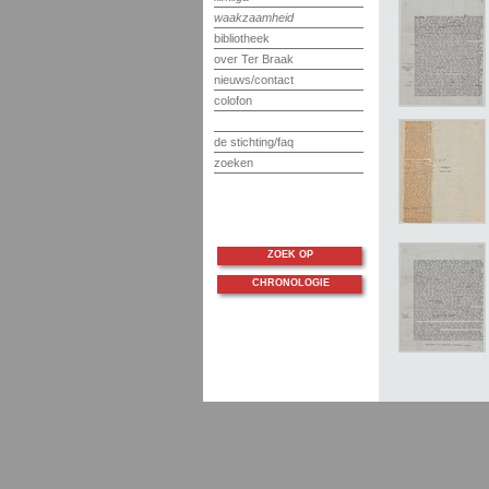
waakzaamheid
bibliotheek
over Ter Braak
nieuws/contact
colofon
de stichting/faq
zoeken
ZOEK OP
CHRONOLOGIE