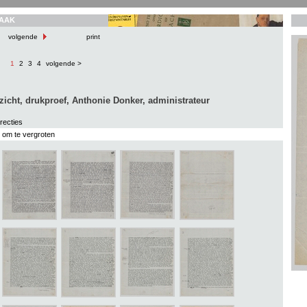
AAK
volgende
print
1
2
3
4
volgende >
zicht, drukproef, Anthonie Donker, administrateur
recties
s om te vergroten