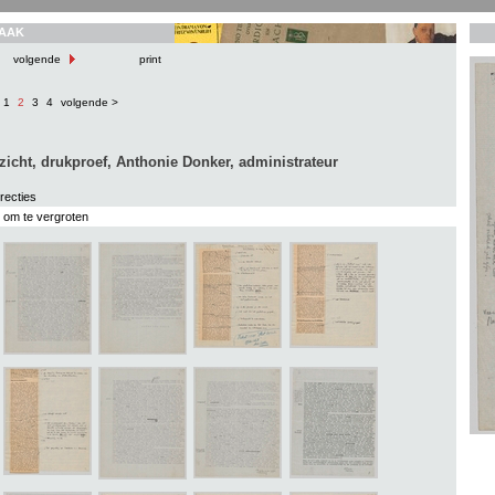
AAK
volgende
print
1
2
3
4
volgende >
zicht, drukproef, Anthonie Donker, administrateur
recties
s om te vergroten