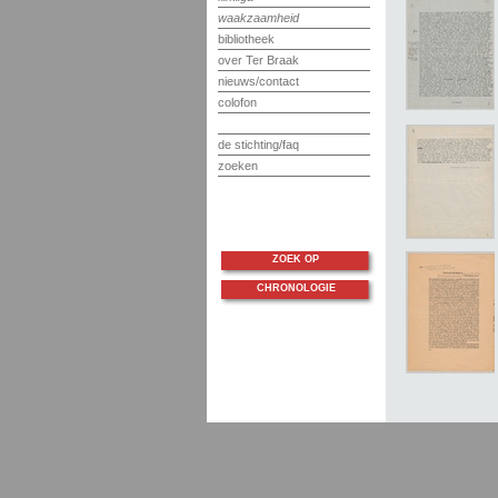
waakzaamheid
bibliotheek
over Ter Braak
nieuws/contact
colofon
de stichting/faq
zoeken
ZOEK OP
CHRONOLOGIE