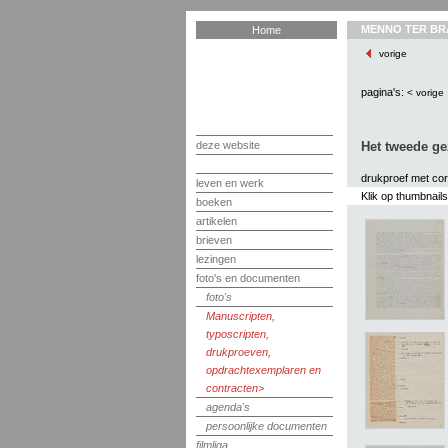
MENNO TER BR
Home
vorige
pagina's:
< vorige
deze website
Het tweede ge
drukproef met cor
leven en werk
Klik op thumbnail
boeken
artikelen
brieven
lezingen
foto's en documenten
foto's
Manuscripten,
typoscripten,
drukproeven,
opdrachtexemplaren en
contracten
agenda's
persoonlijke documenten
filmliga