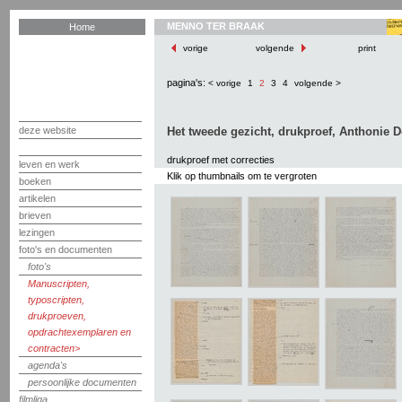
MENNO TER BRAAK
Home
vorige
volgende
print
pagina's:
< vorige
1
2
3
4
volgende >
deze website
Het tweede gezicht, drukproef, Anthonie D
drukproef met correcties
leven en werk
Klik op thumbnails om te vergroten
boeken
artikelen
brieven
lezingen
foto's en documenten
foto's
Manuscripten,
typoscripten,
drukproeven,
opdrachtexemplaren en
contracten
agenda's
persoonlijke documenten
filmliga