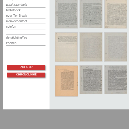
waakzaamheid
bibliotheek
over Ter Braak
nieuws/contact
colofon
de stichting/faq
zoeken
ZOEK OP
CHRONOLOGIE