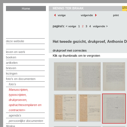
MENNO TER BRAAK
Home
vorige
volgende
print
pagina's:
< vorige
1
2
3
4
volgende >
deze website
Het tweede gezicht, drukproef, Anthonie D
drukproef met correcties
leven en werk
Klik op thumbnails om te vergroten
boeken
artikelen
brieven
lezingen
foto's en documenten
foto's
Manuscripten,
typoscripten,
drukproeven,
opdrachtexemplaren en
contracten
agenda's
persoonlijke documenten
filmliga