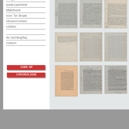
waakzaamheid
bibliotheek
over Ter Braak
nieuws/contact
colofon
de stichting/faq
zoeken
ZOEK OP
CHRONOLOGIE