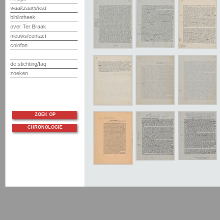
waakzaamheid
bibliotheek
over Ter Braak
nieuws/contact
colofon
de stichting/faq
zoeken
ZOEK OP
CHRONOLOGIE