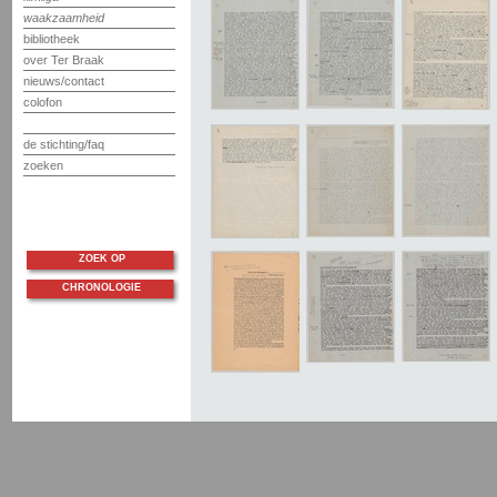
waakzaamheid
bibliotheek
over Ter Braak
nieuws/contact
colofon
de stichting/faq
zoeken
ZOEK OP
CHRONOLOGIE