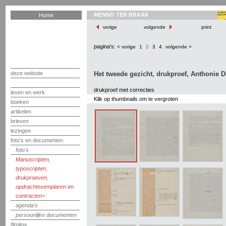
MENNO TER BRAAK
Home
vorige
volgende
print
pagina's:
< vorige
1
2
3
4
volgende >
deze website
Het tweede gezicht, drukproef, Anthonie D
drukproef met correcties
leven en werk
Klik op thumbnails om te vergroten
boeken
artikelen
brieven
lezingen
foto's en documenten
foto's
Manuscripten,
typoscripten,
drukproeven,
opdrachtexemplaren en
contracten
agenda's
persoonlijke documenten
filmliga