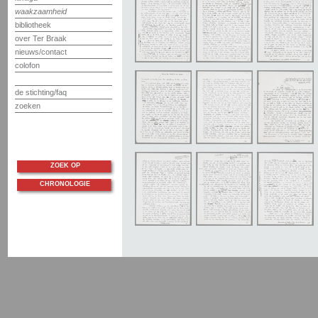
waakzaamheid
bibliotheek
over Ter Braak
nieuws/contact
colofon
de stichting/faq
zoeken
ZOEK OP
CHRONOLOGIE