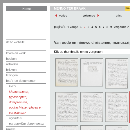
MENNO TER BRAAK
Home
vorige
volgende
print
pagina's:
< vorige
1
2
3
4
5
6
7
8
9
volgende >
deze website
Van oude en nieuwe christenen, manuscri
Klik op thumbnails om te vergroten
leven en werk
boeken
artikelen
brieven
lezingen
foto's en documenten
foto's
Manuscripten,
typoscripten,
drukproeven,
opdrachtexemplaren en
contracten
agenda's
persoonlijke documenten
filmliga