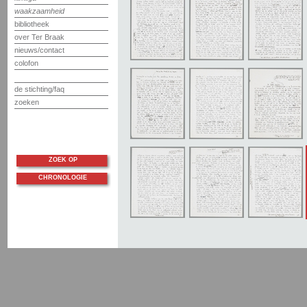
waakzaamheid
bibliotheek
over Ter Braak
nieuws/contact
colofon
de stichting/faq
zoeken
ZOEK OP
CHRONOLOGIE