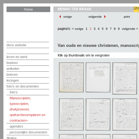
MENNO TER BRAAK
Home
vorige
volgende
print
pagina's:
< vorige
1
2
3
4
5
6
7
8
9
volgende >
deze website
Van oude en nieuwe christenen, manuscri
Klik op thumbnails om te vergroten
leven en werk
boeken
artikelen
brieven
lezingen
foto's en documenten
foto's
Manuscripten,
typoscripten,
drukproeven,
opdrachtexemplaren en
contracten
agenda's
persoonlijke documenten
filmliga