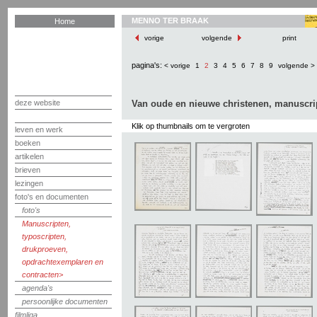
MENNO TER BRAAK
Home
vorige
volgende
print
pagina's:
< vorige
1
2
3
4
5
6
7
8
9
volgende >
deze website
Van oude en nieuwe christenen, manuscri
Klik op thumbnails om te vergroten
leven en werk
boeken
artikelen
brieven
lezingen
foto's en documenten
foto's
Manuscripten,
typoscripten,
drukproeven,
opdrachtexemplaren en
contracten
agenda's
persoonlijke documenten
filmliga