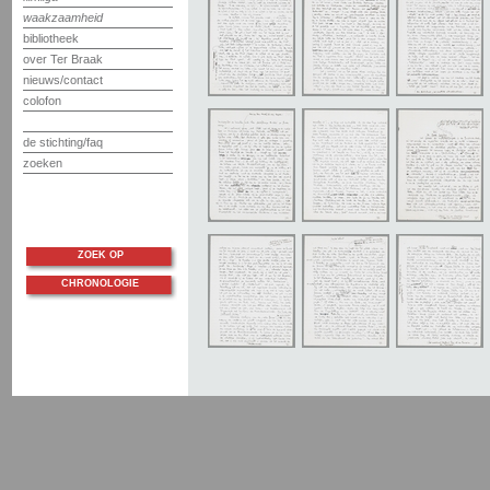
waakzaamheid
bibliotheek
over Ter Braak
nieuws/contact
colofon
de stichting/faq
zoeken
ZOEK OP
CHRONOLOGIE