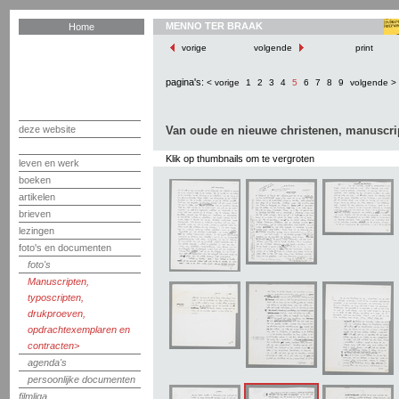
MENNO TER BRAAK
Home
vorige
volgende
print
pagina's:
< vorige
1
2
3
4
5
6
7
8
9
volgende >
deze website
Van oude en nieuwe christenen, manuscri
Klik op thumbnails om te vergroten
leven en werk
boeken
artikelen
brieven
lezingen
foto's en documenten
foto's
Manuscripten,
typoscripten,
drukproeven,
opdrachtexemplaren en
contracten
agenda's
persoonlijke documenten
filmliga