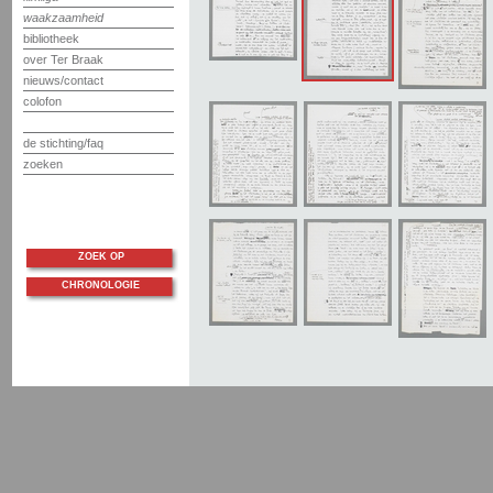
waakzaamheid
bibliotheek
over Ter Braak
nieuws/contact
colofon
de stichting/faq
zoeken
ZOEK OP
CHRONOLOGIE