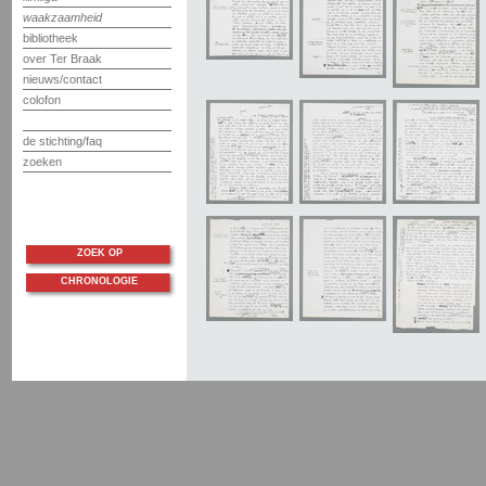
waakzaamheid
bibliotheek
over Ter Braak
nieuws/contact
colofon
de stichting/faq
zoeken
ZOEK OP
CHRONOLOGIE