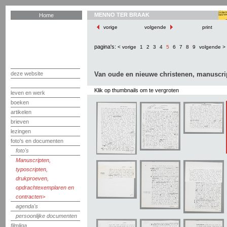
MENNO TER BRAAK
Home
vorige
volgende
print
pagina's:
< vorige
1
2
3
4
5
6
7
8
9
volgende >
deze website
Van oude en nieuwe christenen, manuscri
Klik op thumbnails om te vergroten
leven en werk
boeken
artikelen
brieven
lezingen
foto's en documenten
foto's
Manuscripten,
typoscripten,
drukproeven,
opdrachtexemplaren en
contracten
agenda's
persoonlijke documenten
filmliga