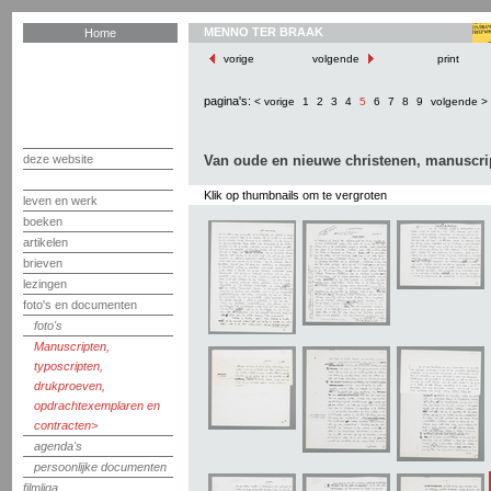
MENNO TER BRAAK
Home
vorige
volgende
print
pagina's:
< vorige
1
2
3
4
5
6
7
8
9
volgende >
deze website
Van oude en nieuwe christenen, manuscri
Klik op thumbnails om te vergroten
leven en werk
boeken
artikelen
brieven
lezingen
foto's en documenten
foto's
Manuscripten,
typoscripten,
drukproeven,
opdrachtexemplaren en
contracten
agenda's
persoonlijke documenten
filmliga