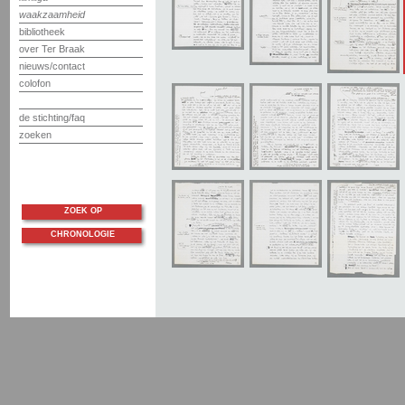
waakzaamheid
bibliotheek
over Ter Braak
nieuws/contact
colofon
de stichting/faq
zoeken
ZOEK OP
CHRONOLOGIE