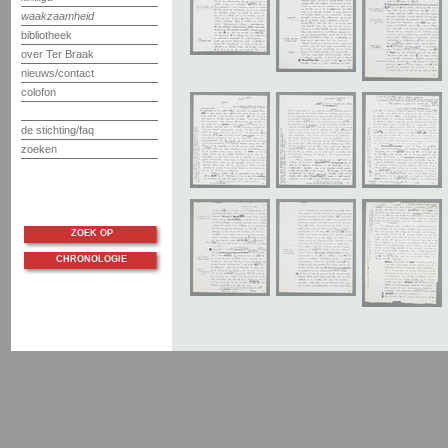
waakzaamheid
bibliotheek
over Ter Braak
nieuws/contact
colofon
de stichting/faq
zoeken
ZOEK OP
CHRONOLOGIE