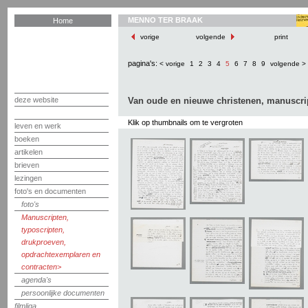
MENNO TER BRAAK
Home
vorige
volgende
print
pagina's:
< vorige
1
2
3
4
5
6
7
8
9
volgende >
deze website
Van oude en nieuwe christenen, manuscri
Klik op thumbnails om te vergroten
leven en werk
boeken
artikelen
brieven
lezingen
foto's en documenten
foto's
Manuscripten,
typoscripten,
drukproeven,
opdrachtexemplaren en
contracten
agenda's
persoonlijke documenten
filmliga