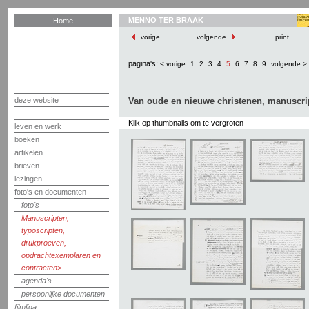
MENNO TER BRAAK
Home
vorige
volgende
print
pagina's:
< vorige
1
2
3
4
5
6
7
8
9
volgende >
deze website
Van oude en nieuwe christenen, manuscri
Klik op thumbnails om te vergroten
leven en werk
boeken
artikelen
brieven
lezingen
foto's en documenten
foto's
Manuscripten,
typoscripten,
drukproeven,
opdrachtexemplaren en
contracten
agenda's
persoonlijke documenten
filmliga