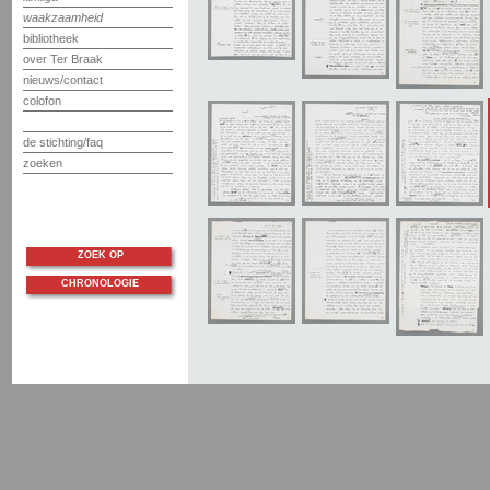
waakzaamheid
bibliotheek
over Ter Braak
nieuws/contact
colofon
de stichting/faq
zoeken
ZOEK OP
CHRONOLOGIE