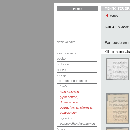
MENNO TER BR
Home
vorige
pagina's:
< vorige
deze website
Van oude en n
Klik op thumbnail
leven en werk
boeken
artikelen
brieven
lezingen
foto's en documenten
foto's
Manuscripten,
typoscripten,
drukproeven,
opdrachtexemplaren en
contracten
agenda's
persoonlijke documenten
filmliga