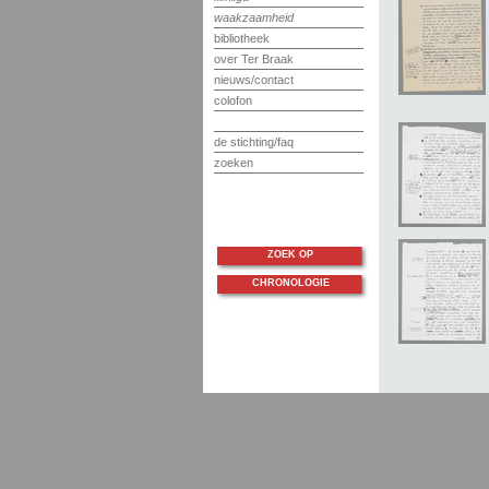
waakzaamheid
bibliotheek
over Ter Braak
nieuws/contact
colofon
de stichting/faq
zoeken
ZOEK OP
CHRONOLOGIE