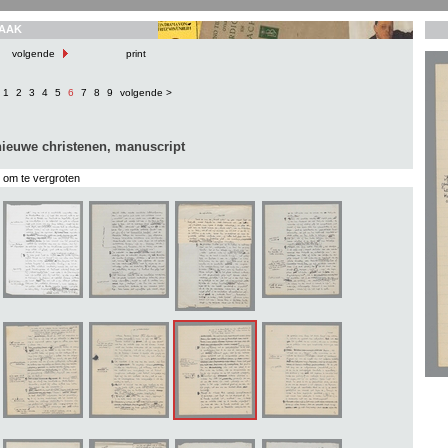
AAK
volgende
print
1
2
3
4
5
6
7
8
9
volgende >
ieuwe christenen, manuscript
s om te vergroten