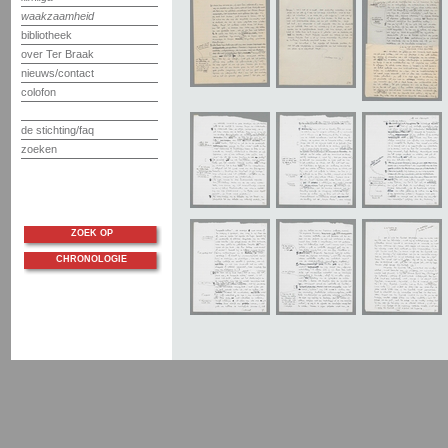
waakzaamheid
bibliotheek
over Ter Braak
nieuws/contact
colofon
de stichting/faq
zoeken
ZOEK OP
CHRONOLOGIE