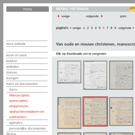
MENNO TER BRAAK
Home
vorige
volgende
print
pagina's:
< vorige
1
2
3
4
5
6
7
8
9
volgende >
deze website
Van oude en nieuwe christenen, manuscri
Klik op thumbnails om te vergroten
leven en werk
boeken
artikelen
brieven
lezingen
foto's en documenten
foto's
Manuscripten,
typoscripten,
drukproeven,
opdrachtexemplaren en
contracten
agenda's
persoonlijke documenten
filmliga