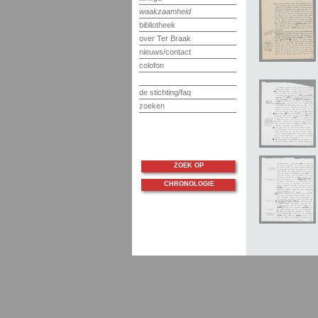
waakzaamheid
bibliotheek
over Ter Braak
nieuws/contact
colofon
de stichting/faq
zoeken
ZOEK OP
CHRONOLOGIE