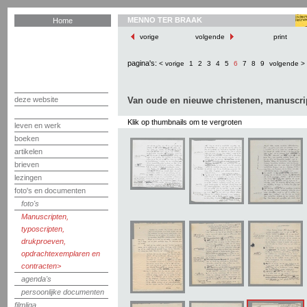
MENNO TER BRAAK
Home
vorige
volgende
print
pagina's:
< vorige
1
2
3
4
5
6
7
8
9
volgende >
deze website
Van oude en nieuwe christenen, manuscri
Klik op thumbnails om te vergroten
leven en werk
boeken
artikelen
brieven
lezingen
foto's en documenten
foto's
Manuscripten,
typoscripten,
drukproeven,
opdrachtexemplaren en
contracten
agenda's
persoonlijke documenten
filmliga