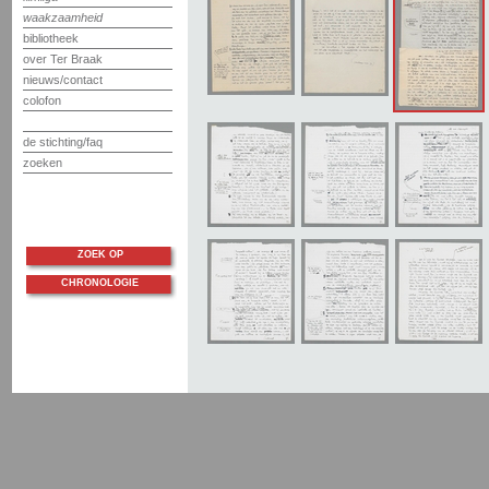
waakzaamheid
bibliotheek
over Ter Braak
nieuws/contact
colofon
de stichting/faq
zoeken
ZOEK OP
CHRONOLOGIE