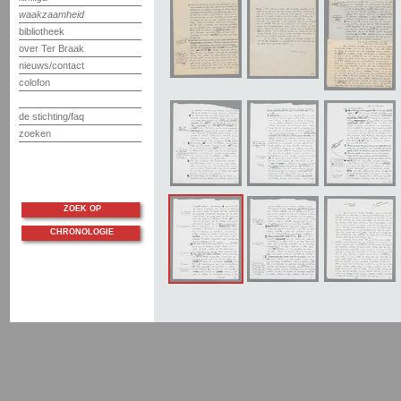
waakzaamheid
bibliotheek
over Ter Braak
nieuws/contact
colofon
de stichting/faq
zoeken
ZOEK OP
CHRONOLOGIE