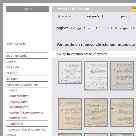
MENNO TER BRAAK
Home
vorige
volgende
print
pagina's:
< vorige
1
2
3
4
5
6
7
8
9
volgende >
deze website
Van oude en nieuwe christenen, manuscri
Klik op thumbnails om te vergroten
leven en werk
boeken
artikelen
brieven
lezingen
foto's en documenten
foto's
Manuscripten,
typoscripten,
drukproeven,
opdrachtexemplaren en
contracten
agenda's
persoonlijke documenten
filmliga