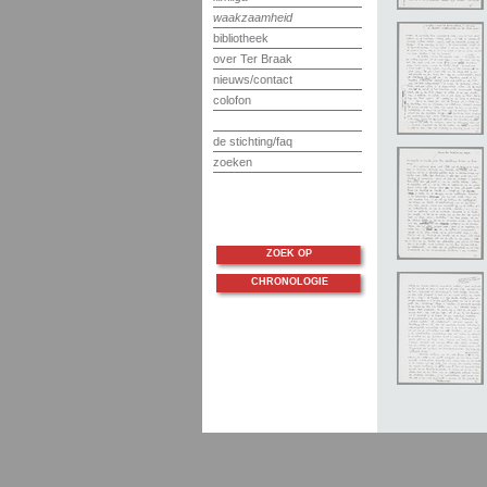
waakzaamheid
bibliotheek
over Ter Braak
nieuws/contact
colofon
de stichting/faq
zoeken
ZOEK OP
CHRONOLOGIE