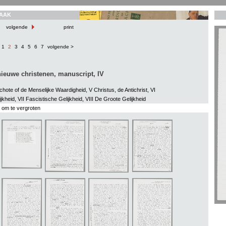
AAK
volgende
print
1
2
3
4
5
6
7
volgende >
ieuwe christenen, manuscript, IV
hote of de Menselijke Waardigheid, V Christus, de Antichrist, VI
ijkheid, VII Fascistische Gelijkheid, VIII De Groote Gelijkheid
s om te vergroten