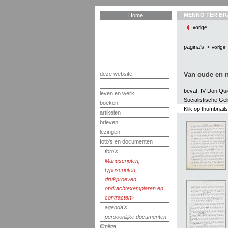
MENNO TER BR
Home
vorige
pagina's:
< vorige
deze website
Van oude en n
bevat: IV Don Quic
leven en werk
Socialistische Gel
boeken
Klik op thumbnail
artikelen
brieven
lezingen
foto's en documenten
foto's
Manuscripten,
typoscripten,
drukproeven,
opdrachtexemplaren en
contracten
agenda's
persoonlijke documenten
filmliga