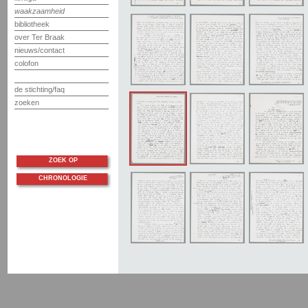
waakzaamheid
bibliotheek
over Ter Braak
nieuws/contact
colofon
de stichting/faq
zoeken
ZOEK OP
CHRONOLOGIE