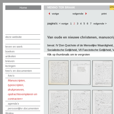
MENNO TER BRAAK
Home
vorige
volgende
print
pagina's:
< vorige
1
2
3
4
5
6
7
volgende >
deze website
Van oude en nieuwe christenen, manuscrip
bevat: IV Don Quichote of de Menselijke Waardigheid, V
leven en werk
Socialistische Gelijkheid, VII Fascistische Gelijkheid, 
boeken
Klik op thumbnails om te vergroten
artikelen
brieven
lezingen
foto's en documenten
foto's
Manuscripten,
typoscripten,
drukproeven,
opdrachtexemplaren en
contracten
agenda's
persoonlijke documenten
filmliga