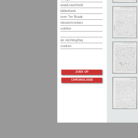
waakzaamheid
bibliotheek
over Ter Braak
nieuws/contact
colofon
de stichting/faq
zoeken
ZOEK OP
CHRONOLOGIE