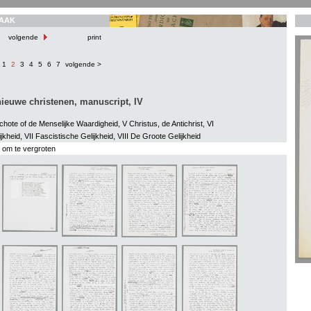
AAK
volgende
print
1
2
3
4
5
6
7
volgende >
ieuwe christenen, manuscript, IV
hote of de Menselijke Waardigheid, V Christus, de Antichrist, VI
ijkheid, VII Fascistische Gelijkheid, VIII De Groote Gelijkheid
s om te vergroten