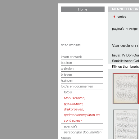
MENNO TER BR
Home
vorige
pagina's:
< vorige
deze website
Van oude en n
bevat: IV Don Quic
leven en werk
Socialistische Gel
boeken
Klik op thumbnail
artikelen
brieven
lezingen
foto's en documenten
foto's
Manuscripten,
typoscripten,
drukproeven,
opdrachtexemplaren en
contracten
agenda's
persoonlijke documenten
filmliga