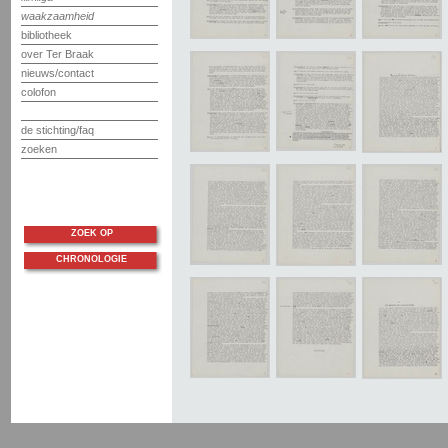
waakzaamheid
bibliotheek
over Ter Braak
nieuws/contact
colofon
de stichting/faq
zoeken
ZOEK OP
CHRONOLOGIE