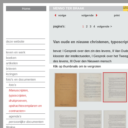
MENNO TER BRAAK
Home
vorige
volgende
print
pagina's:
1
2
3
4
volgende >
deze website
Van oude en nieuwe christenen, typoscript
bevat: I Gesprek over den zin des levens, II Van Oud
leven en werk
klooster der intellectueelen, I Gesprek over het Twee
boeken
des levens, III Over den Nieuwen mensch
artikelen
Klik op thumbnails om te vergroten
brieven
lezingen
foto's en documenten
foto's
Manuscripten,
typoscripten,
drukproeven,
opdrachtexemplaren en
contracten
agenda's
persoonlijke documenten
filmliga