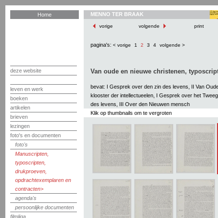
MENNO TER BRAAK
Home
vorige
volgende
print
pagina's:
< vorige
1
2
3
4
volgende >
deze website
Van oude en nieuwe christenen, typoscript
bevat: I Gesprek over den zin des levens, II Van Oud
leven en werk
klooster der intellectueelen, I Gesprek over het Twee
boeken
des levens, III Over den Nieuwen mensch
artikelen
Klik op thumbnails om te vergroten
brieven
lezingen
foto's en documenten
foto's
Manuscripten,
typoscripten,
drukproeven,
opdrachtexemplaren en
contracten
agenda's
persoonlijke documenten
filmliga