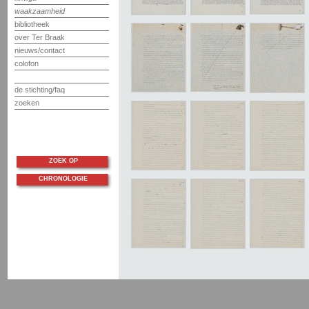
waakzaamheid
bibliotheek
over Ter Braak
nieuws/contact
colofon
de stichting/faq
zoeken
ZOEK OP
CHRONOLOGIE