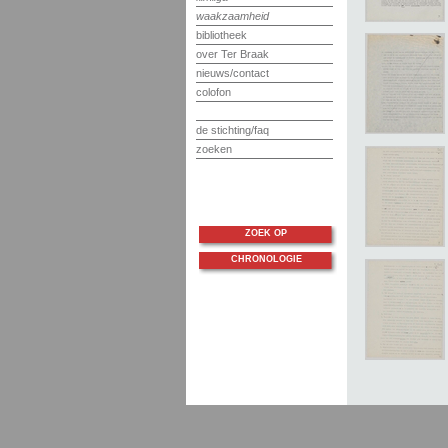
waakzaamheid
bibliotheek
over Ter Braak
nieuws/contact
colofon
de stichting/faq
zoeken
ZOEK OP
CHRONOLOGIE