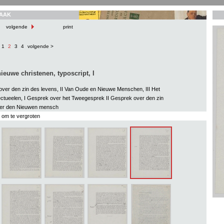
AAK
volgende
print
1
2
3
4
volgende >
ieuwe christenen, typoscript, I
over den zin des levens, II Van Oude en Nieuwe Menschen, III Het
llectueelen, I Gesprek over het Tweegesprek II Gesprek over den zin
Over den Nieuwen mensch
s om te vergroten