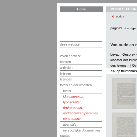
MENNO TER BR
Home
vorige
pagina's:
< vorige
deze website
Van oude en n
bevat: I Gesprek 
leven en werk
klooster der inte
boeken
des levens, III 
artikelen
Klik op thumbnail
brieven
lezingen
foto's en documenten
foto's
Manuscripten,
typoscripten,
drukproeven,
opdrachtexemplaren en
contracten
agenda's
persoonlijke documenten
filmliga