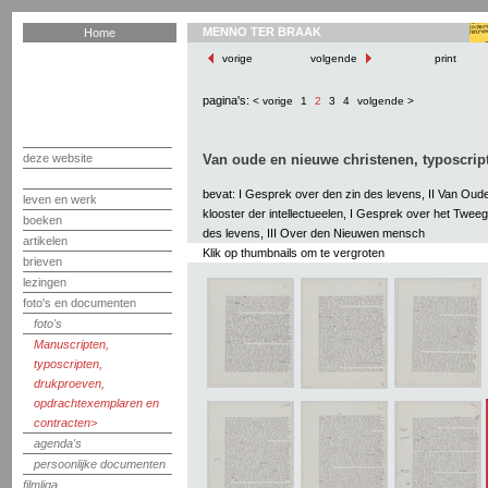
MENNO TER BRAAK
Home
vorige
volgende
print
pagina's:
< vorige
1
2
3
4
volgende >
deze website
Van oude en nieuwe christenen, typoscript
bevat: I Gesprek over den zin des levens, II Van Oud
leven en werk
klooster der intellectueelen, I Gesprek over het Twee
boeken
des levens, III Over den Nieuwen mensch
artikelen
Klik op thumbnails om te vergroten
brieven
lezingen
foto's en documenten
foto's
Manuscripten,
typoscripten,
drukproeven,
opdrachtexemplaren en
contracten
agenda's
persoonlijke documenten
filmliga