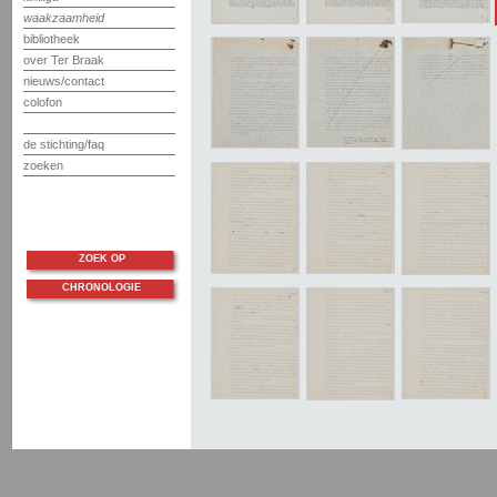
waakzaamheid
bibliotheek
over Ter Braak
nieuws/contact
colofon
de stichting/faq
zoeken
ZOEK OP
CHRONOLOGIE