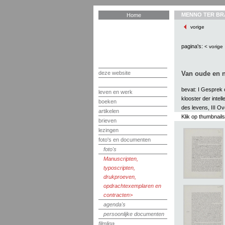
MENNO TER BR
Home
vorige
pagina's:
< vorige
deze website
Van oude en n
bevat: I Gesprek 
leven en werk
klooster der inte
boeken
des levens, III 
artikelen
Klik op thumbnail
brieven
lezingen
foto's en documenten
foto's
Manuscripten,
typoscripten,
drukproeven,
opdrachtexemplaren en
contracten
agenda's
persoonlijke documenten
filmliga