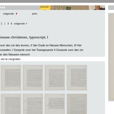
AAK
volgende
print
1
2
3
4
volgende >
ieuwe christenen, typoscript, I
over den zin des levens, II Van Oude en Nieuwe Menschen, III Het
llectueelen, I Gesprek over het Tweegesprek II Gesprek over den zin
Over den Nieuwen mensch
s om te vergroten