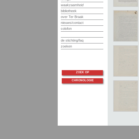
waakzaamheid
bibliotheek
over Ter Braak
nieuws/contact
colofon
de stichting/faq
zoeken
ZOEK OP
CHRONOLOGIE