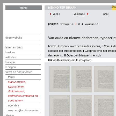
MENNO TER BRAAK
Home
vorige
volgende
print
pagina's:
< vorige
1
2
3
4
volgende >
deze website
Van oude en nieuwe christenen, typoscript
bevat: I Gesprek over den zin des levens, II Van Oud
leven en werk
klooster der intellectueelen, I Gesprek over het Twee
boeken
des levens, III Over den Nieuwen mensch
artikelen
Klik op thumbnails om te vergroten
brieven
lezingen
foto's en documenten
foto's
Manuscripten,
typoscripten,
drukproeven,
opdrachtexemplaren en
contracten
agenda's
persoonlijke documenten
filmliga