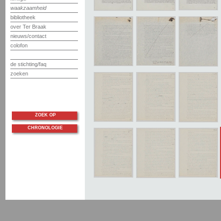
waakzaamheid
bibliotheek
over Ter Braak
nieuws/contact
colofon
de stichting/faq
zoeken
ZOEK OP
CHRONOLOGIE