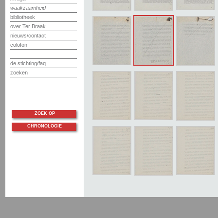
waakzaamheid
bibliotheek
over Ter Braak
nieuws/contact
colofon
de stichting/faq
zoeken
ZOEK OP
CHRONOLOGIE