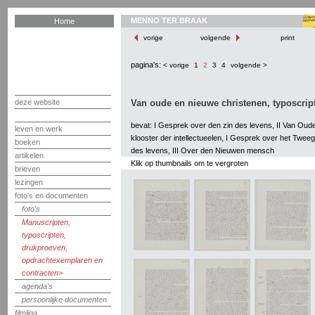
MENNO TER BRAAK
Home
vorige
volgende
print
pagina's:
< vorige
1
2
3
4
volgende >
deze website
Van oude en nieuwe christenen, typoscript
bevat: I Gesprek over den zin des levens, II Van Oud
leven en werk
klooster der intellectueelen, I Gesprek over het Twee
boeken
des levens, III Over den Nieuwen mensch
artikelen
Klik op thumbnails om te vergroten
brieven
lezingen
foto's en documenten
foto's
Manuscripten,
typoscripten,
drukproeven,
opdrachtexemplaren en
contracten
agenda's
persoonlijke documenten
filmliga