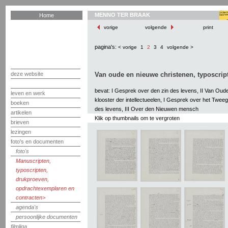
MENNO TER BRAAK
Home
vorige
volgende
print
pagina's:
< vorige
1
2
3
4
volgende >
deze website
Van oude en nieuwe christenen, typoscript
bevat: I Gesprek over den zin des levens, II Van Oud
leven en werk
klooster der intellectueelen, I Gesprek over het Twee
boeken
des levens, III Over den Nieuwen mensch
artikelen
Klik op thumbnails om te vergroten
brieven
lezingen
foto's en documenten
foto's
Manuscripten,
typoscripten,
drukproeven,
opdrachtexemplaren en
contracten
agenda's
persoonlijke documenten
filmliga