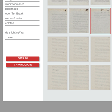
waakzaamheid
bibliotheek
over Ter Braak
nieuws/contact
colofon
de stichting/faq
zoeken
ZOEK OP
CHRONOLOGIE