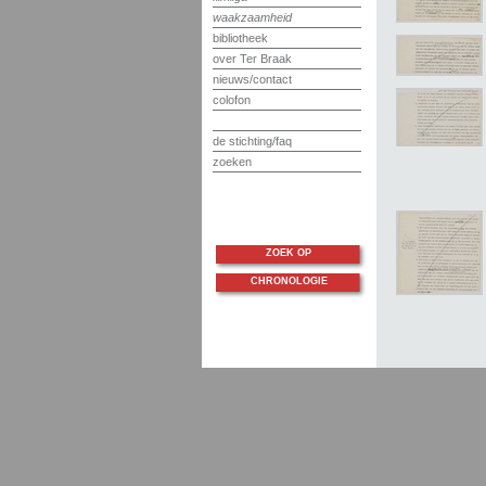
waakzaamheid
bibliotheek
over Ter Braak
nieuws/contact
colofon
de stichting/faq
zoeken
ZOEK OP
CHRONOLOGIE