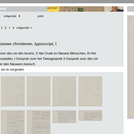
AAK
volgende
print
1
2
3
4
volgende >
ieuwe christenen, typoscript, I
over den zin des levens, II Van Oude en Nieuwe Menschen, III Het
llectueelen, I Gesprek over het Tweegesprek II Gesprek over den zin
Over den Nieuwen mensch
s om te vergroten