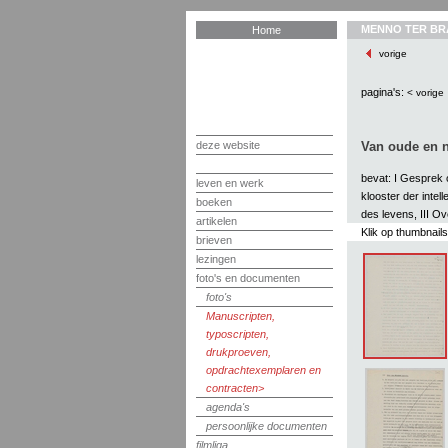
MENNO TER BR
Home
vorige
pagina's:
< vorige
deze website
Van oude en n
bevat: I Gesprek 
leven en werk
klooster der inte
boeken
des levens, III 
artikelen
Klik op thumbnail
brieven
lezingen
foto's en documenten
foto's
Manuscripten,
typoscripten,
drukproeven,
opdrachtexemplaren en
contracten
agenda's
persoonlijke documenten
filmliga