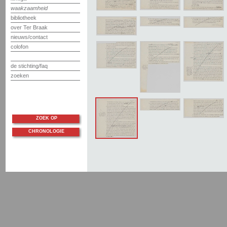
waakzaamheid
bibliotheek
over Ter Braak
nieuws/contact
colofon
de stichting/faq
zoeken
ZOEK OP
CHRONOLOGIE