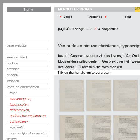
MENNO TER BRAAK
Home
vorige
volgende
print
pagina's:
< vorige
1
2
3
4
volgende >
deze website
Van oude en nieuwe christenen, typoscript
bevat: I Gesprek over den zin des levens, II Van Oud
leven en werk
klooster der intellectueelen, I Gesprek over het Twee
boeken
des levens, III Over den Nieuwen mensch
artikelen
Klik op thumbnails om te vergroten
brieven
lezingen
foto's en documenten
foto's
Manuscripten,
typoscripten,
drukproeven,
opdrachtexemplaren en
contracten
agenda's
persoonlijke documenten
filmliga