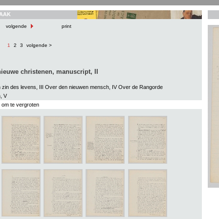
AAK
volgende
print
1
2
3
volgende >
ieuwe christenen, manuscript, II
n zin des levens, III Over den nieuwen mensch, IV Over de Rangorde
, V
s om te vergroten