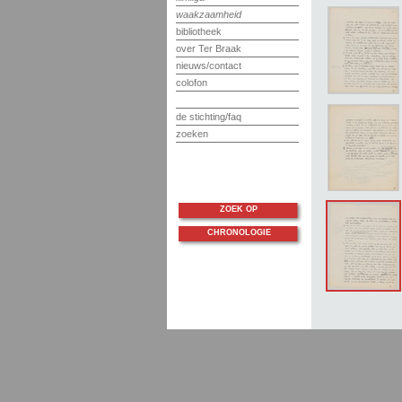
waakzaamheid
bibliotheek
over Ter Braak
nieuws/contact
colofon
de stichting/faq
zoeken
ZOEK OP
CHRONOLOGIE