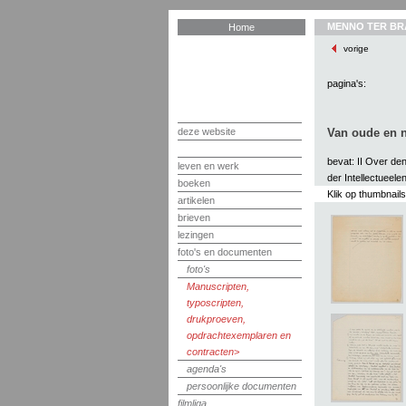
MENNO TER BR
Home
vorige
pagina's:
deze website
Van oude en n
bevat: II Over de
leven en werk
der Intellectueelen
boeken
Klik op thumbnail
artikelen
brieven
lezingen
foto's en documenten
foto's
Manuscripten,
typoscripten,
drukproeven,
opdrachtexemplaren en
contracten
agenda's
persoonlijke documenten
filmliga