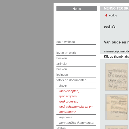
MENNO TER BR
Home
vorige
pagina's:
deze website
Van oude en n
manuscript met de
leven en werk
Klik op thumbnail
boeken
artikelen
brieven
lezingen
foto's en documenten
foto's
Manuscripten,
typoscripten,
drukproeven,
opdrachtexemplaren en
contracten
agenda's
persoonlijke documenten
filmliga