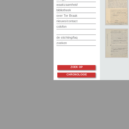
waakzaamheid
bibliotheek
over Ter Braak
nieuws/contact
colofon
de stichting/faq
zoeken
ZOEK OP
CHRONOLOGIE