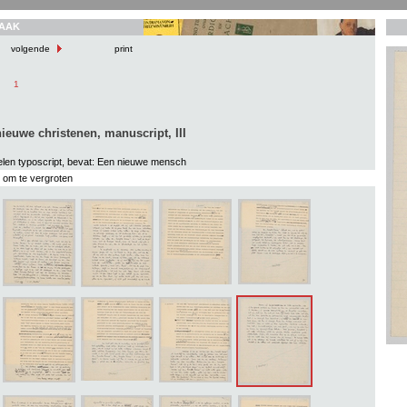
AAK
volgende
print
1
ieuwe christenen, manuscript, III
len typoscript, bevat: Een nieuwe mensch
s om te vergroten