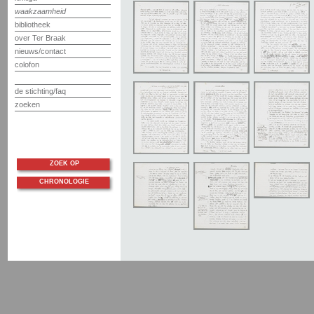
waakzaamheid
bibliotheek
over Ter Braak
nieuws/contact
colofon
de stichting/faq
zoeken
ZOEK OP
CHRONOLOGIE