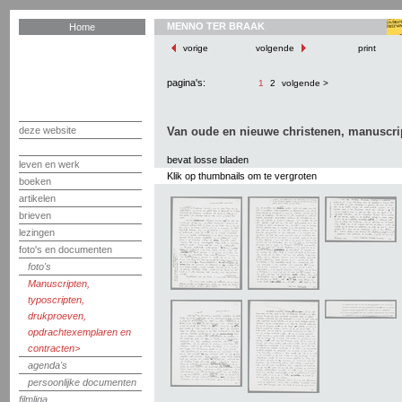
MENNO TER BRAAK
Home
vorige
volgende
print
pagina's:
1
2
volgende >
deze website
Van oude en nieuwe christenen, manuscri
bevat losse bladen
leven en werk
Klik op thumbnails om te vergroten
boeken
artikelen
brieven
lezingen
foto's en documenten
foto's
Manuscripten,
typoscripten,
drukproeven,
opdrachtexemplaren en
contracten
agenda's
persoonlijke documenten
filmliga