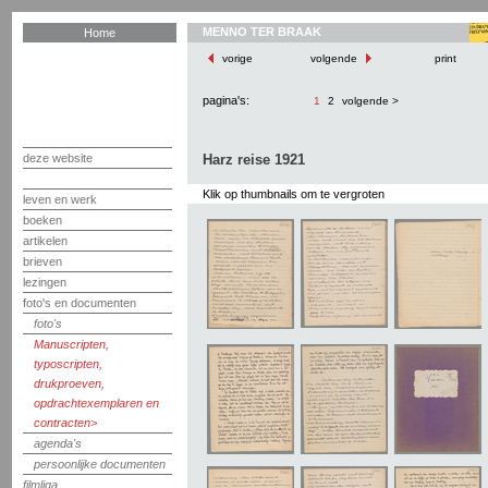
MENNO TER BRAAK
Home
vorige
volgende
print
pagina's:
1
2
volgende >
deze website
Harz reise 1921
Klik op thumbnails om te vergroten
leven en werk
boeken
artikelen
brieven
lezingen
foto's en documenten
foto's
Manuscripten,
typoscripten,
drukproeven,
opdrachtexemplaren en
contracten
agenda's
persoonlijke documenten
filmliga