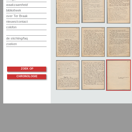
waakzaamheid
bibliotheek
over Ter Braak
nieuws/contact
colofon
de stichting/faq
zoeken
ZOEK OP
CHRONOLOGIE