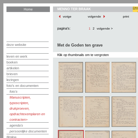
MENNO TER BRAAK
Home
vorige
volgende
print
pagina's:
1
2
volgende >
deze website
Met de Goden ten grave
Klik op thumbnails om te vergroten
leven en werk
boeken
artikelen
brieven
lezingen
foto's en documenten
foto's
Manuscripten,
typoscripten,
drukproeven,
opdrachtexemplaren en
contracten
agenda's
persoonlijke documenten
filmliga