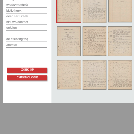
waakzaamheid
bibliotheek
over Ter Braak
nieuws/contact
colofon
de stichting/faq
zoeken
ZOEK OP
CHRONOLOGIE