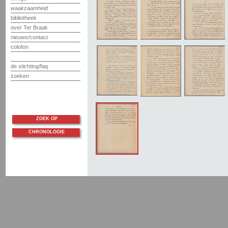
waakzaamheid
bibliotheek
over Ter Braak
nieuws/contact
colofon
de stichting/faq
zoeken
ZOEK OP
CHRONOLOGIE