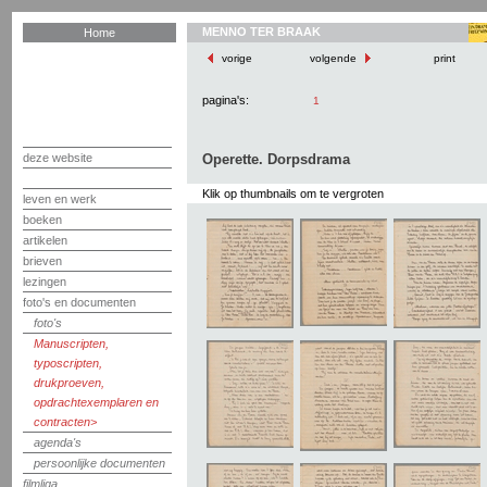
MENNO TER BRAAK
Home
vorige
volgende
print
pagina's:
1
deze website
Operette. Dorpsdrama
Klik op thumbnails om te vergroten
leven en werk
boeken
artikelen
brieven
lezingen
foto's en documenten
foto's
Manuscripten,
typoscripten,
drukproeven,
opdrachtexemplaren en
contracten
agenda's
persoonlijke documenten
filmliga