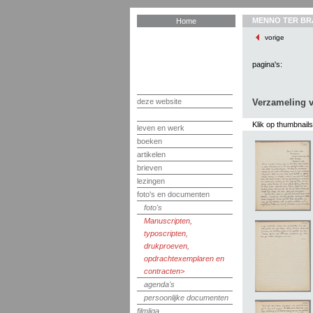
MENNO TER BR
Home
vorige
pagina's:
deze website
Verzameling v
Klik op thumbnail
leven en werk
boeken
artikelen
brieven
lezingen
foto's en documenten
foto's
Manuscripten,
typoscripten,
drukproeven,
opdrachtexemplaren en
contracten
agenda's
persoonlijke documenten
filmliga