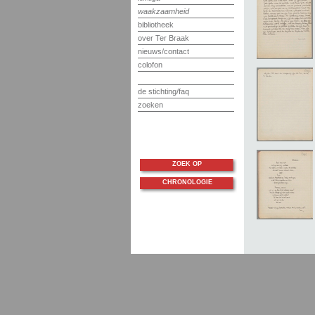
waakzaamheid
bibliotheek
over Ter Braak
nieuws/contact
colofon
de stichting/faq
zoeken
ZOEK OP
CHRONOLOGIE