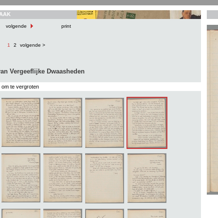
AAK
volgende
print
1
2
volgende >
an Vergeeflijke Dwaasheden
s om te vergroten