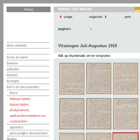
MENNO TER BRAAK
Home
vorige
volgende
print
pagina's:
1
deze website
Vlissingen Juli-Augustus 1919
Klik op thumbnails om te vergroten
leven en werk
boeken
artikelen
brieven
lezingen
foto's en documenten
foto's
Manuscripten,
typoscripten,
drukproeven,
opdrachtexemplaren en
contracten
agenda's
persoonlijke documenten
filmliga