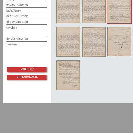
waakzaamheid
bibliotheek
over Ter Braak
nieuws/contact
colofon
de stichting/faq
zoeken
ZOEK OP
CHRONOLOGIE