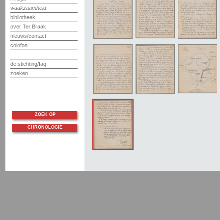
waakzaamheid
bibliotheek
over Ter Braak
nieuws/contact
colofon
de stichting/faq
zoeken
ZOEK OP
CHRONOLOGIE