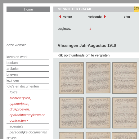
MENNO TER BRAAK
Home
vorige
volgende
print
pagina's:
1
deze website
Vlissingen Juli-Augustus 1919
Klik op thumbnails om te vergroten
leven en werk
boeken
artikelen
brieven
lezingen
foto's en documenten
foto's
Manuscripten,
typoscripten,
drukproeven,
opdrachtexemplaren en
contracten
agenda's
persoonlijke documenten
filmliga