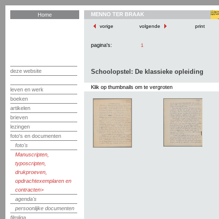
MENNO TER BRAAK
Home
vorige
volgende
print
pagina's:
1
deze website
Schoolopstel: De klassieke opleiding
Klik op thumbnails om te vergroten
leven en werk
boeken
artikelen
brieven
lezingen
foto's en documenten
foto's
Manuscripten,
typoscripten,
drukproeven,
opdrachtexemplaren en
contracten
agenda's
persoonlijke documenten
filmliga