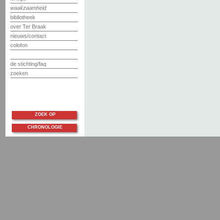
waakzaamheid
bibliotheek
over Ter Braak
nieuws/contact
colofon
de stichting/faq
zoeken
ZOEK OP
CHRONOLOGIE