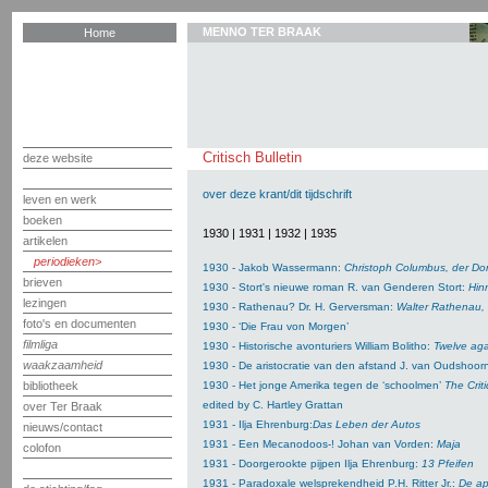
MENNO TER BRAAK
Home
Critisch Bulletin
deze website
over deze krant/dit tijdschrift
leven en werk
boeken
1930
|
1931
|
1932
|
1935
artikelen
periodieken
1930 - Jakob Wassermann:
Christoph Columbus, der D
brieven
1930 - Stort's nieuwe roman R. van Genderen Stort:
Hin
lezingen
1930 - Rathenau? Dr. H. Gerversman:
Walter Rathenau, 
foto's en documenten
1930 - ‘Die Frau von Morgen’
filmliga
1930 - Historische avonturiers William Bolitho:
Twelve aga
waakzaamheid
1930 - De aristocratie van den afstand J. van Oudshoor
bibliotheek
1930 - Het jonge Amerika tegen de ‘schoolmen’
The Crit
edited by C. Hartley Grattan
over Ter Braak
1931 - Ilja Ehrenburg:
Das Leben der Autos
nieuws/contact
1931 - Een Mecanodoos-! Johan van Vorden:
Maja
colofon
1931 - Doorgerookte pijpen Ilja Ehrenburg:
13 Pfeifen
1931 - Paradoxale welsprekendheid P.H. Ritter Jr.:
De ap