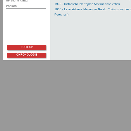
de stichting/faq
1932 - Historische bladzijden Amerikaanse critiek
zoeken
1935 - Lezerstribune Menno ter Braak:
Politicus zonder p
Poortman)
ZOEK OP
CHRONOLOGIE