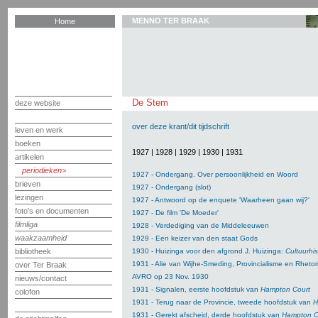
MENNO TER BRAAK
Home
De Stem
deze website
over deze krant/dit tijdschrift
leven en werk
boeken
1927
|
1928
|
1929
|
1930
|
1931
artikelen
periodieken
1927 - Ondergang. Over persoonlijkheid en Woord
brieven
1927 - Ondergang (slot)
lezingen
1927 - Antwoord op de enquete 'Waarheen gaan wij?'
foto's en documenten
1927 - De film 'De Moeder'
filmliga
1928 - Verdediging van de Middeleeuwen
waakzaamheid
1929 - Een keizer van den staat Gods
bibliotheek
1930 - Huizinga voor den afgrond J. Huizinga:
Cultuurhi
1931 - Alie van Wijhe-Smeding, Provincialisme en Rhetor
over Ter Braak
AVRO op 23 Nov. 1930
nieuws/contact
1931 - Signalen, eerste hoofdstuk van
Hampton Court
colofon
1931 - Terug naar de Provincie, tweede hoofdstuk van
H
1931 - Gerekt afscheid, derde hoofdstuk van
Hampton C