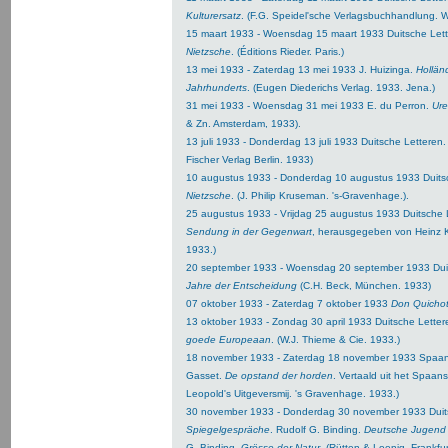
Kulturersatz
. (F.G. Speidel'sche Verlagsbuchhandlung. W
15 maart 1933 - Woensdag 15 maart 1933 Duitsche Lett
Nietzsche
. (Éditions Rieder. Paris.)
13 mei 1933 - Zaterdag 13 mei 1933 J. Huizinga.
Hollän
Jahrhunderts
. (Eugen Diederichs Verlag. 1933. Jena.)
31 mei 1933 - Woensdag 31 mei 1933 E. du Perron.
Ure
& Zn. Amsterdam, 1933).
13 juli 1933 - Donderdag 13 juli 1933 Duitsche Letteren.
Fischer Verlag Berlin. 1933)
10 augustus 1933 - Donderdag 10 augustus 1933 Duitsc
Nietzsche
. (J. Philip Kruseman. 's-Gravenhage.).
25 augustus 1933 - Vrijdag 25 augustus 1933 Duitsche 
Sendung in der Gegenwart
, herausgegeben von Heinz Ki
1933.)
20 september 1933 - Woensdag 20 september 1933 Duit
Jahre der Entscheidung
(C.H. Beck, München. 1933)
07 oktober 1933 - Zaterdag 7 oktober 1933
Don Quichot
13 oktober 1933 - Zondag 30 april 1933 Duitsche Lettere
goede Europeaan
. (W.J. Thieme & Cie. 1933.)
18 november 1933 - Zaterdag 18 november 1933 Spaan
Gasset.
De opstand der horden
. Vertaald uit het Spaans
Leopold's Uitgeversmij. 's Gravenhage. 1933.)
30 november 1933 - Donderdag 30 november 1933 Duits
Spiegelgespräche
. Rudolf G. Binding.
Deutsche Jugend 
G. Binding.
Grösse der Natur
. (Rütten & Loenig. Frankfu