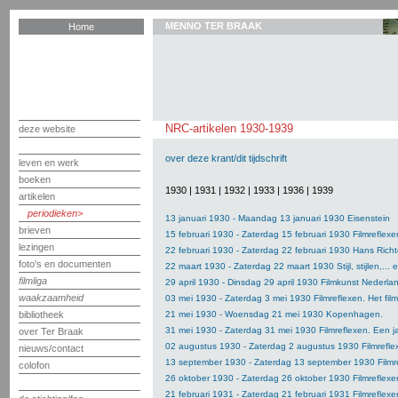
MENNO TER BRAAK
Home
NRC-artikelen 1930-1939
deze website
over deze krant/dit tijdschrift
leven en werk
boeken
1930
|
1931
|
1932
|
1933
|
1936
|
1939
artikelen
periodieken
13 januari 1930 - Maandag 13 januari 1930 Eisenstein
brieven
15 februari 1930 - Zaterdag 15 februari 1930 Filmreflexen
lezingen
22 februari 1930 - Zaterdag 22 februari 1930 Hans Richt
foto's en documenten
22 maart 1930 - Zaterdag 22 maart 1930 Stijl, stijlen,... e
filmliga
29 april 1930 - Dinsdag 29 april 1930 Filmkunst Nederl
waakzaamheid
03 mei 1930 - Zaterdag 3 mei 1930 Filmreflexen. Het film
bibliotheek
21 mei 1930 - Woensdag 21 mei 1930 Kopenhagen.
31 mei 1930 - Zaterdag 31 mei 1930 Filmreflexen. Een jaa
over Ter Braak
02 augustus 1930 - Zaterdag 2 augustus 1930 Filmreflex
nieuws/contact
13 september 1930 - Zaterdag 13 september 1930 Filmre
colofon
26 oktober 1930 - Zaterdag 26 oktober 1930 Filmreflexen
21 februari 1931 - Zaterdag 21 februari 1931 Filmreflexen