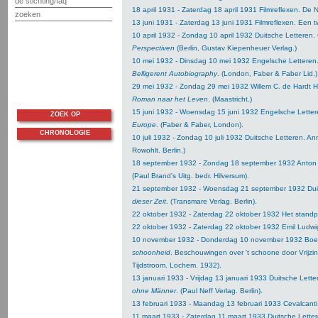
de stichting/faq
18 april 1931 - Zaterdag 18 april 1931 Filmreflexen. De
zoeken
13 juni 1931 - Zaterdag 13 juni 1931 Filmreflexen. Een t
10 april 1932 - Zondag 10 april 1932 Duitsche Letteren
Perspectiven
(Berlin, Gustav Kiepenheuer Verlag.)
10 mei 1932 - Dinsdag 10 mei 1932 Engelsche Letteren
Belligerent Autobiography
. (London, Faber & Faber Lid.)
29 mei 1932 - Zondag 29 mei 1932 Willem C. de Hardt 
Roman naar het Leven
. (Maastricht.)
15 juni 1932 - Woensdag 15 juni 1932 Engelsche Lette
ZOEK OP
Europe
. (Faber & Faber, London).
CHRONOLOGIE
10 juli 1932 - Zondag 10 juli 1932 Duitsche Letteren. An
Rowohlt. Berlin.)
18 september 1932 - Zondag 18 september 1932 Anton
(Paul Brand's Uitg. bedr. Hilversum).
21 september 1932 - Woensdag 21 september 1932 Dui
dieser Zeit
. (Transmare Verlag. Berlin).
22 oktober 1932 - Zaterdag 22 oktober 1932 Het standp
22 oktober 1932 - Zaterdag 22 oktober 1932 Emil Ludwi
10 november 1932 - Donderdag 10 november 1932 Bo
schoonheid
. Beschouwingen over 't schoone door Vrijzinn
Tijdstroom. Lochem. 1932).
13 januari 1933 - Vrijdag 13 januari 1933 Duitsche Lette
ohne Männer
. (Paul Neff Verlag. Berlin).
13 februari 1933 - Maandag 13 februari 1933 Cevalcanti
11 maart 1933 - Zaterdag 11 maart 1933 Duitsche Letter